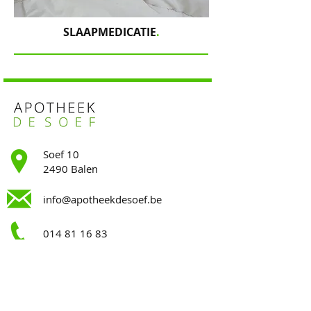
SLAAPMEDICATIE
.
Soef 10
2490 Balen
info@apotheekdesoef.be
014 81 16 83
Openingsuren
.
Maandag
9:00-12:30 || 13:00-18:30