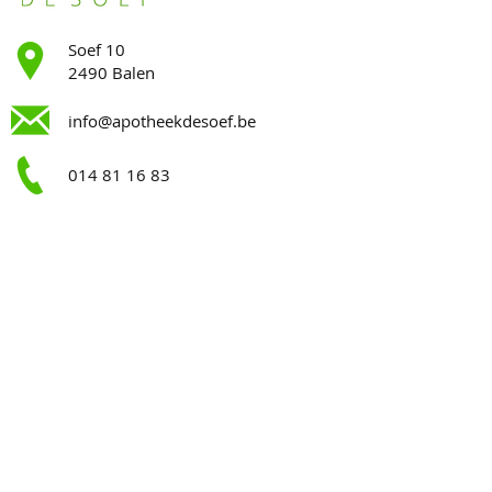
Soef 10
2490 Balen
info@apotheekdesoef.be
014 81 16 83
Openingsuren
.
Maandag
9:00-12:30 || 13:00-18:30
Dinsdag
9:00-12:30 || 13:00-18:30
Woensdag
9:00-12:30 || 13:00-18:30
Donderdag
9:00-12:30 || 13:00-18:30
Vrijdag
9:00-12:30 || 13:00-18:30
Zaterdag
9:00-12:00
Zondag
Gesloten
Op zoek naar een apotheek van wacht?