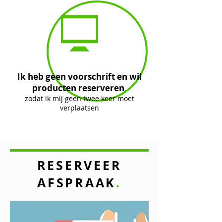
Ik heb geen voorschrift en wil
producten reserveren
.
zodat ik mij geen twee keer moet
verplaatsen
RESERVEER
AFSPRAAK
.