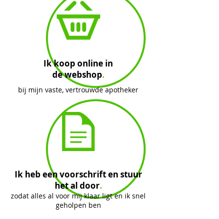
Ik koop online in
de webshop
.
bij mijn vaste,
vertrouwde
apotheker
Ik heb een voorschrift en stuur
het al door
.
zodat alles al voor mij klaar ligt en ik snel
geholpen ben