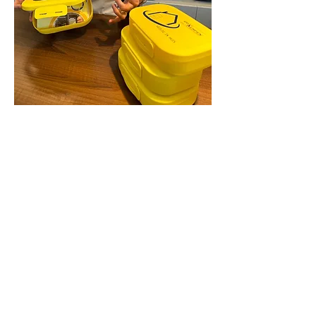
Soef 10
2490 Balen
info@apotheekdesoef.be
014 81 16 83