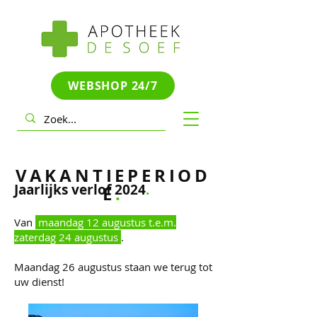
WEBSHOP 24/7
VAKANTIEPERIOD
Jaarlijks verlof 2024
.
E
.
Van
maandag 12 augustus t.e.m.
zaterdag 24 augustus
.
Maandag 26 augustus staan we terug tot
uw dienst!