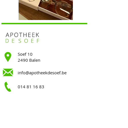
Soef 10
2490 Balen
info@apotheekdesoef.be
014 81 16 83
Openingsuren
.
Maandag
9:00-12:30 || 13:00-18:30
Dinsdag
9:00-12:30 || 13:00-18:30